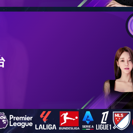
当前位置：
首页
>
开云登
番茄o染色
医学实验主要包括分子生物学、细胞生