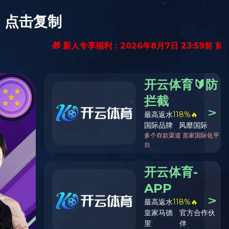
热线电话：18088648870
_开云登入(中国)有限公司
设备展示