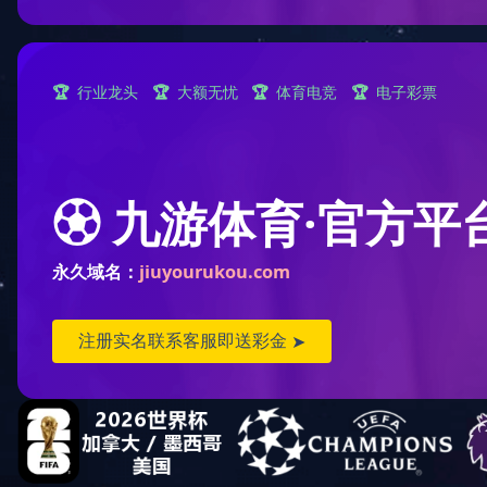
番茄o染色