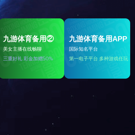
发明专利、实用新型专利、外观设计专利的申请；专
文和学术专著的出版。